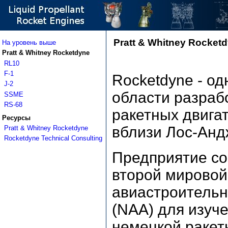
Pratt & Whitney Rocket
На уровень выше
Pratt & Whitney Rocketdyne
RL10
F-1
Rocketdyne - о
J-2
области разраб
SSME
RS-68
ракетных двига
Ресурсы
вблизи Лос-Анд
Pratt & Whitney Rocketdyne
Rocketdyne Technical Consulting
Предприятие со
второй мировой
авиастроительн
(NAA) для изуч
немецкой ракет