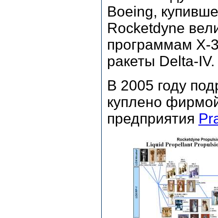
Boeing, купившей
Rocketdyne вел
программам X-33
ракеты Delta-IV.
В 2005 году по
куплено фирмой
предприятия
Pr