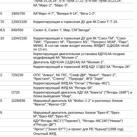
"Луна-15,16,18"; E-8:"Луна 17,21";Е-8-5М:"Луна-20,23,24".
КА "Марс-2", "Марс-3".
70
1900/700
КА"Марс-4-7", "Венера-9-14", "Вега-1-2".
270
1200/2100
Корректирующая и тормозная ДУ для КК Союз-Т-Т-15.
8,5
840/550
Салют-6, Салют-7, Мир, СМ"Звезда".
310
1204/2100
Корректирующая и тормозная ДУ для КК "Союз-ТМ", "Союз-
ТМА", "Прогресс М", "Прогресс М1", "Прогресс М1М", "Пирс",
МИМ1. В состав также входят восемь ЖРДМТ 11Д428А тягой
по 13 кгс.
Коректирующая двигательная установка КДУ414А поздних
модификаций КА "Молния-1".
Двигатель КДУ414А (11Д414А) КА "Молния-1".
Корректирующий и тормозной ЖРД КДУ 17Д52 КА "Янтарь-2К".
52
729/230
ОПС "Алмаз", КА ТКС, "Скиф-ДМ", "Квант", "Квант-2",
"Кристалл", "Спектр" , "Природа", ФГБ "Заря".
Корректирующий ЖРД КА "Октан" ("Янтарь-4К1").
Корректирующий ЖРД КА "Янтарь-6К".
/2720
Корректирующий двигатель КДУ КА "Комета" ("Янтарь-1КФТ") и
блока выведения "Икар".
75
1028/838
Маршевый двигатель КА "Фобос-1-2" и разгонных блоков
"Фрегат","Фрегат-СБ".
95
Маршевый двигатель разгонных блоков "Бриз-К","Бриз-
М","Бриз-КМ","Бриз-КС".
КДУ"Янтарь-4КС1"("Терилен"), "Янтарь-4КС1М"("Неман")
и"Ресурс-ДК"?
"Аргон" ("Зенит-6У"? ) и проект для РБ "Курьер"(1998 год).
Опытный ЖРД.