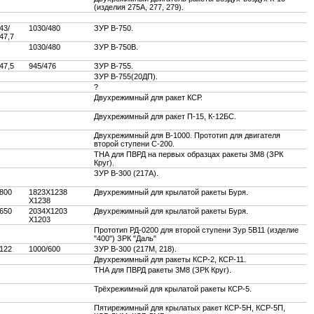
(изделия 275А, 277, 279).
43/
1030/480
ЗУР В-750.
47,7
1030/480
ЗУР В-750В.
47,5
945/476
ЗУР В-755.
ЗУР В-755(20ДП).
?
Двухрежимный для ракет КСР.
Двухрежимный для ракет П-15, К-12БС.
Двухрежимный для В-1000. Прототип для двигателя
второй ступени С-200.
ТНА для ПВРД на первых образцах ракеты 3М8 (ЗРК
Круг).
ЗУР В-300 (217А).
800
1823Х1238
Двухрежимный для крылатой ракеты Буря.
Х1238
650
2034Х1203
Двухрежимный для крылатой ракеты Буря.
Х1203
Прототип РД-0200 для второй ступени Зур 5В11 (изделие
"400") ЗРК "Даль"
122
1000/600
ЗУР В-300 (217М, 218).
Двухрежимный для ракеты КСР-2, КСР-11.
ТНА для ПВРД ракеты 3М8 (ЗРК Круг).
Трёхрежимный для крылатой ракеты КСР-5.
Пятирежимный для крылатых ракет КСР-5Н, КСР-5П,