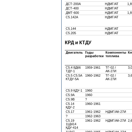
ДСТ-200А
НДМГ/АТ
1,8
ДСТ-400
НДМГ/АТ
ДМТ-600
НДМГ/АТ
1,8
С5.142А
НДМГ/АТ
С5.144
НДМГ/АТ
С5.205
НДМГ/АТ
КРД и КТДУ
Двигатель
Годы
Компоненты
К
разработки
топлива
С5.4 8Д66
1959-1961
ТГ-02 /
3,
ТДУ-1
АК-27И
С5.5 С5.5А
1960-1962
ТГ-02 /
3,
КТДУ-5А
АК-27И
С5.9 КДУ-1
1960
С5.9А
1960
С5.9В
?
С5.14
1960-1961
КДУ-2
С5.17
1961-1962
НДМГ/АК-27И
?
1962-1963
С5.19
1961-1962
НДМГ/АК-27И
2,
11Д414
КДУ-414
11Д47
1960-1965
НДМГ/АК-27И