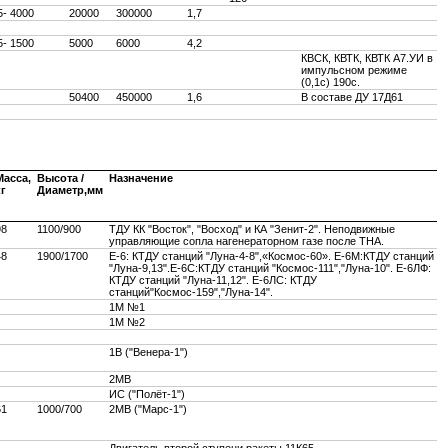
5- 4000
20000
300000
1,7
5- 1500
5000
6000
4,2
КВСК, КВТК, КВТК А7.УИ в
импульсном режиме
(0,1с) 190с.
50400
450000
1,6
В составе ДУ 17Д61
Масса,
Высота /
Назначение
кг
Диаметр,мм
98
1100/900
ТДУ КК "Восток", "Восход" и КА "Зенит-2". Неподвижные
управляющие сопла нагенераторном газе после ТНА.
48
1900/1700
Е-6: КТДУ станций "Луна-4-8",«Космос-60». Е-6М:КТДУ станций
"Луна-9,13".Е-6С:КТДУ станций "Космос-111","Луна-10". Е-6ЛФ:
КТДУ станций "Луна-11,12". Е-6ЛС: КТДУ
станций"Космос-159","Луна-14".
1М №1
1М №2
1В ("Венера-1")
2МВ
ИС ("Полёт-1")
61
1000/700
2МВ ("Марс-1")
Двигатель второй ступени ракеты 11К65.