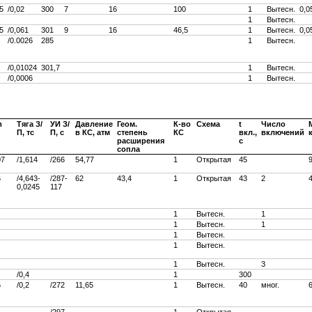
5
/0,02
300
7
16
100
1
Вытесн.
0,0
1
Вытесн.
5
/0,061
301
9
16
46,5
1
Вытесн.
0,0
/0.0026
285
1
Вытесн.
/0,01024
301,7
1
Вытесн.
/0,0006
1
Вытесн.
m
Тяга З/
УИ З/
Давление
Геом.
К-во
Схема
t
Число
П, тс
П, c
в КС, атм
степень
КС
вкл.,
включений
расширения
c
сопла
07
/1,614
/266
54,77
1
Открытая
45
6
/4,643-
/287-
62
43,4
1
Открытая
43
2
0,0245
117
1
Вытесн.
1
1
Вытесн.
1
1
Вытесн.
1
Вытесн.
1
Вытесн.
3
/0,4
1
300
6
/0,2
/272
11,65
1
Вытесн.
40
мног.
/297
1
Открытая