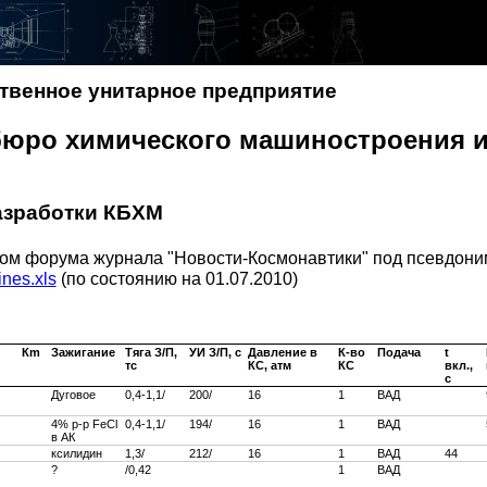
твенное унитарное предприятие
бюро химического машиностроения и
азработки КБХМ
ком форума журнала "Новости-Космонавтики" под псевдон
nes.xls
(по состоянию на 01.07.2010)
Кm
Зажигание
Тяга З/П,
УИ З/П, c
Давление в
К-во
Подача
t
тс
КС, атм
КС
вкл.,
c
Дуговое
0,4-1,1/
200/
16
1
ВАД
4% р-р FeCl
0,4-1,1/
194/
16
1
ВАД
в АК
ксилидин
1,3/
212/
16
1
ВАД
44
?
/0,42
1
ВАД