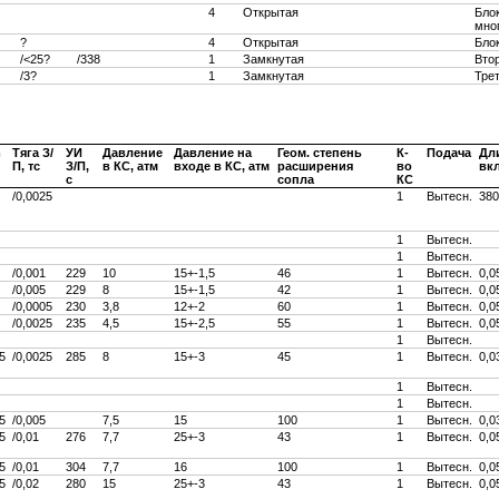
4
Открытая
Бло
мно
?
4
Открытая
Бло
/<25?
/338
1
Замкнутая
Вто
/3?
1
Замкнутая
Тре
m
Тяга З/
УИ
Давление
Давление на
Геом. степень
К-
Подача
Дл
П, тс
З/П,
в КС, атм
входе в КС, атм
расширения
во
вкл
c
сопла
КС
/0,0025
1
Вытесн.
380
1
Вытесн.
1
Вытесн.
/0,001
229
10
15+-1,5
46
1
Вытесн.
0,0
/0,005
229
8
15+-1,5
42
1
Вытесн.
0,0
/0,0005
230
3,8
12+-2
60
1
Вытесн.
0,0
/0,0025
235
4,5
15+-2,5
55
1
Вытесн.
0,0
1
Вытесн.
5
/0,0025
285
8
15+-3
45
1
Вытесн.
0,0
1
Вытесн.
1
Вытесн.
5
/0,005
7,5
15
100
1
Вытесн.
0,0
5
/0,01
276
7,7
25+-3
43
1
Вытесн.
0,0
5
/0,01
304
7,7
16
100
1
Вытесн.
0,0
5
/0,02
280
15
25+-3
43
1
Вытесн.
0,0