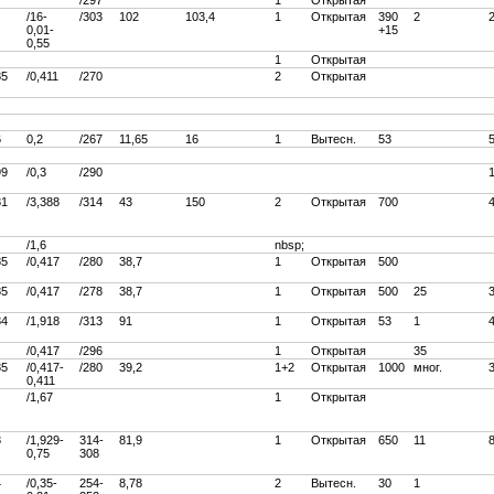
/16-
/303
102
103,4
1
Открытая
390
2
0,01-
+15
0,55
1
Открытая
85
/0,411
/270
2
Открытая
6
0,2
/267
11,65
16
1
Вытесн.
53
99
/0,3
/290
81
/3,388
/314
43
150
2
Открытая
700
/1,6
nbsp;
85
/0,417
/280
38,7
1
Открытая
500
85
/0,417
/278
38,7
1
Открытая
500
25
84
/1,918
/313
91
1
Открытая
53
1
/0,417
/296
1
Открытая
35
85
/0,417-
/280
39,2
1+2
Открытая
1000
мног.
0,411
/1,67
1
Открытая
8
/1,929-
314-
81,9
1
Открытая
650
11
0,75
308
4
/0,35-
254-
8,78
2
Вытесн.
30
1