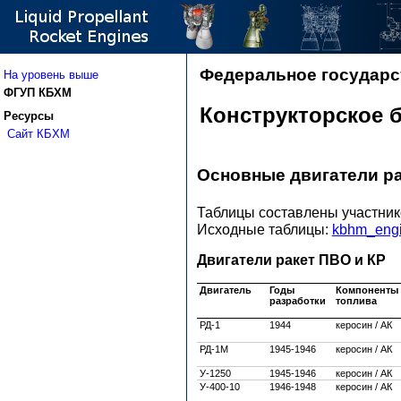
Федеральное государс
На уровень выше
ФГУП КБХМ
Конструкторское 
Ресурсы
Сайт КБХМ
Основные двигатели р
Таблицы составлены участни
Исходные таблицы:
kbhm_engi
Двигатели ракет ПВО и КР
Двигатель
Годы
Компоненты
разработки
топлива
РД-1
1944
керосин / АК
РД-1М
1945-1946
керосин / АК
У-1250
1945-1946
керосин / АК
У-400-10
1946-1948
керосин / АК