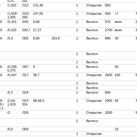
0,21
252
9
/1,922
/312
131,46
1
Открытая
560
9
/1,928-
/315-
147,05
1
Открытая
560
>7
1,005
293
85
/0,315
/292
8,68
1
Вытесн.
570
мног.
85
/0,315
293,7
17,27
1
Вытесн.
2700
мног.
3
86
/0,3
/302
8,68
153,8
1
Вытесн.
890
30
1
Вытесн.
1
Вытесн.
86
/0,336-
/307
9
1
Вытесн.
50
0,275
76
/0,447
/317
38,7
1
Открытая
2600
100
1
Вытесн.
1
Вытесн.
/0,3
/324
1
Вытесн.
600
95-
/2,04-
/327-
98-68,5
1
Открытая
2000
50
5 /
1,419
316
2,1
/2
/326
1
Открытая
3200
1
Вытесн.
/0,6
/304
10
1
Открытая