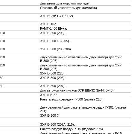
Двигатель для морской торпеды.
Стартовый ускоритель для самолёта.
ЗУР ВСНИТО (Р-112).
ЗУР Р-102.
РАМТ-1400 Щука.
110
ЗУР В-300 (205).
110
ЗУР В-300 К3 (205).
110
ЗУР В-300 (206,208).
110
Двухрежимный (с отключением двух камер) для ЗУР
В-300 (207).
110
Двухрежимный (с отключением двух камер) для ЗУР
В-300 (207).
ЗУР В-500 (220).
60
ЗУР В-300 (206).
60
ЗУР В-300 (207).
Для автономных пусков ЗУР ШБ-32 (Б-44, Б-45).
ЗУР ШБ-32.
Ракета воздух-воздух Г-300 (ракета 210).
Двухрежимный для ракеты воздух-воздух Г-301 (ракета
211).
ЗУР В-300 ?
ЗУР В-300 (207А, 215).
Ракета воздух-воздух К-15 (изделие 275).
Двухрежимный двигатель ракеты воздух-воздух К-15