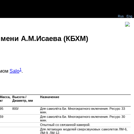
Rus
Eng
мени А.М.Исаева (КБХМ)
1
имом
Salo
.
Масса,
Высота /
Назначение
кг
Диаметр, мм
95
800/
Для самолёта Би. Многократного включения. Ресурс 33
мин.
59
Для самолёта Би. Многократного включения. Ресурс 30
мин.
Опытный со связанной камерой.
Для летающих моделей сверхзвуковых самолетов ЛМ-6,
ЛМ-9, ЛМ-12.