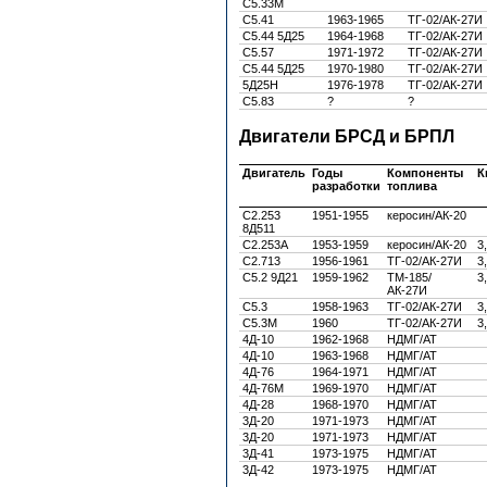
C5.33М
С5.41
1963-1965
ТГ-02/АК-27И
С5.44 5Д25
1964-1968
ТГ-02/АК-27И
С5.57
1971-1972
ТГ-02/АК-27И
С5.44 5Д25
1970-1980
ТГ-02/АК-27И
5Д25Н
1976-1978
ТГ-02/АК-27И
C5.83
?
?
Двигатели БРСД и БРПЛ
Двигатель
Годы
Компоненты
К
разработки
топлива
С2.253
1951-1955
керосин/АК-20
8Д511
С2.253А
1953-1959
керосин/АК-20
3
С2.713
1956-1961
ТГ-02/АК-27И
3
С5.2 9Д21
1959-1962
ТМ-185/
3
АК-27И
С5.3
1958-1963
ТГ-02/АК-27И
3
С5.3М
1960
ТГ-02/АК-27И
3
4Д-10
1962-1968
НДМГ/АТ
4Д-10
1963-1968
НДМГ/АТ
4Д-76
1964-1971
НДМГ/АТ
4Д-76М
1969-1970
НДМГ/АТ
4Д-28
1968-1970
НДМГ/АТ
3Д-20
1971-1973
НДМГ/АТ
3Д-20
1971-1973
НДМГ/АТ
3Д-41
1973-1975
НДМГ/АТ
3Д-42
1973-1975
НДМГ/АТ