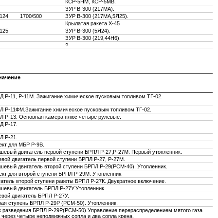
КСР-5НМ, КСР-5МВ.
ЗУР В-300 (217МА).
124
1700/500
ЗУР В-300 (217МА,5Я25).
Крылатая ракета Х-45
125
ЗУР В-300 (5Я24).
ЗУР В-300 (219,44Н6).
?
начение
Д Р-11, Р-11М. Зажигание химическое пусковым топливом ТГ-02.
Л Р-11ФМ.Зажигание химическое пусковым топливом ТГ-02.
Л Р-13. Основная камера плюс четыре рулевые.
Д Р-17.
Л Р-21.
ект для МБР Р-9В.
шевый двигатель первой ступени БРПЛ Р-27,Р-27М. Первый утопленник.
вой двигатель первой ступени БРПЛ Р-27, Р-27М.
шевый двигатель второй ступени БРПЛ Р-29(РСМ-40). Утопленник.
ект для второй ступени БРПЛ Р-29М. Утопленник.
атель второй ступени ракеты БРПЛ Р-27К. Двукратное включение.
шевый двигатель БРПЛ Р-27У.Утопленник.
евой двигатель БРПЛ Р-27У.
рая ступень БРПЛ Р-29Р (РСМ-50). Утопленник.
к разведения БРПЛ Р-29Р(РСМ-50).Управление перераспределением мятого газа
 через четыре неподвижных сопла и два сопла крена.