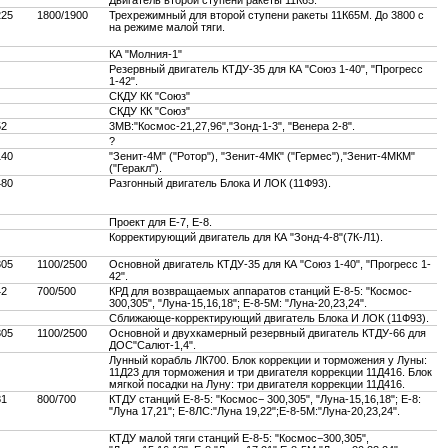
225
1800/1900
Трехрежимный для второй ступени ракеты 11К65М. До 3800 с
на режиме малой тяги.
КА "Молния-1"
Резервный двигатель КТДУ-35 для КА "Союз 1-40", "Прогресс
1-42".
СКДУ КК "Союз"
СКДУ КК "Союз"
52
3МВ:"Космос-21,27,96","Зонд-1-3", "Венера 2-8".
?
140
"Зенит-4М" ("Ротор"), "Зенит-4МК" ("Гермес"),"Зенит-4МКМ"
("Геракл").
480
Разгонный двигатель Блока И ЛОК (11Ф93).
Проект для Е-7, E-8.
Корректирующий двигатель для КА "Зонд-4-8"(7К-Л1).
305
1100/2500
Основной двигатель КТДУ-35 для КА "Союз 1-40", "Прогресс 1-
42".
42
700/500
КРД для возвращаемых аппаратов станций Е-8-5: "Космос-
300,305", "Луна-15,16,18"; Е-8-5М: "Луна-20,23,24".
Сближающе-корректирующий двигатель Блока И ЛОК (11Ф93).
305
1100/2500
Основной и двухкамерный резервный двигатель КТДУ-66 для
ДОС"Салют-1,4".
Лунный корабль ЛК700. Блок коррекции и торможения у Луны:
11Д23 для торможения и три двигателя коррекции 11Д416. Блок
мягкой посадки на Луну: три двигателя коррекции 11Д416.
81
800/700
КТДУ станций Е-8-5: "Космос− 300,305", "Луна-15,16,18"; E-8:
"Луна 17,21"; E-8ЛС:"Луна 19,22";Е-8-5М:"Луна-20,23,24".
КТДУ малой тяги станций Е-8-5: "Космос−300,305",