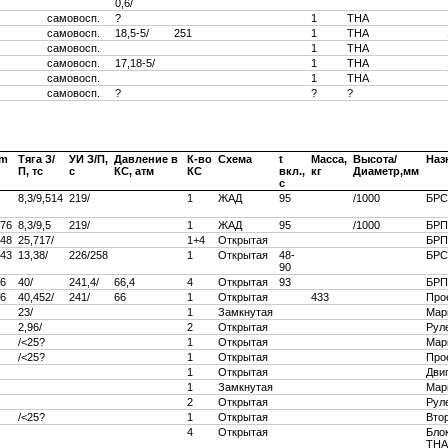
0,6/
самовосп.
?
1
ТНА
самовосп.
18,5-5/
251
1
ТНА
самовосп.
1
ТНА
самовосп.
17,18-5/
1
ТНА
самовосп.
1
ТНА
самовосп.
?
?
?
m
Тяга З/
УИ З/П,
Давление в
К-во
Схема
t
Масса,
Высота/
Наз
П, тс
c
КС, атм
КС
вкл.,
кг
Диаметр,мм
c
8,3/9,514
219/
1
ЖАД
95
/1000
БРС
,76
8,3/9,5
219/
1
ЖАД
95
/1000
БРП
,48
25,717/
1+4
Открытая
БРП
,43
13,38/
226/258
1
Открытая
48-
БРС
90
,6
40/
241,4/
66,4
4
Открытая
93
БРП
,6
40,452/
241/
66
1
Открытая
433
Про
23/
1
Замкнутая
Мар
2,96/
2
Открытая
Руле
/<25?
1
Открытая
Мар
/<25?
1
Открытая
Про
1
Открытая
Двиг
1
Замкнутая
Мар
2
Открытая
Рул
/<25?
1
Открытая
Вто
4
Открытая
Бло
ТНА