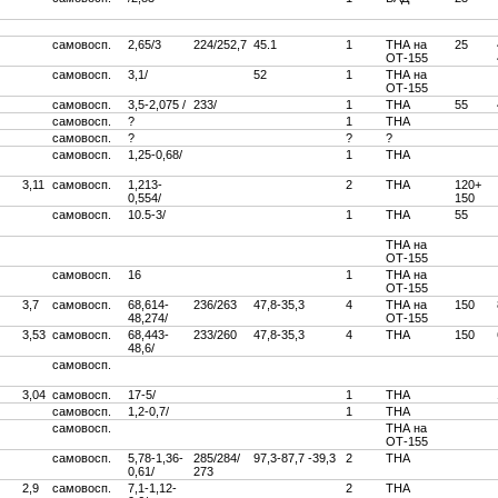
самовосп.
2,65/3
224/252,7
45.1
1
ТНА на
25
ОТ-155
самовосп.
3,1/
52
1
ТНА на
ОТ-155
самовосп.
3,5-2,075 /
233/
1
ТНА
55
самовосп.
?
1
ТНА
самовосп.
?
?
?
самовосп.
1,25-0,68/
1
ТНА
3,11
самовосп.
1,213-
2
ТНА
120+
0,554/
150
самовосп.
10.5-3/
1
ТНА
55
ТНА на
ОТ-155
самовосп.
16
1
ТНА на
ОТ-155
3,7
самовосп.
68,614-
236/263
47,8-35,3
4
ТНА на
150
48,274/
ОТ-155
3,53
самовосп.
68,443-
233/260
47,8-35,3
4
ТНА
150
48,6/
самовосп.
3,04
самовосп.
17-5/
1
ТНА
самовосп.
1,2-0,7/
1
ТНА
самовосп.
ТНА на
ОТ-155
самовосп.
5,78-1,36-
285/284/
97,3-87,7 -39,3
2
ТНА
0,61/
273
2,9
самовосп.
7,1-1,12-
2
ТНА