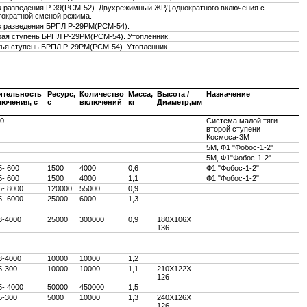
к разведения Р-39(РСМ-52). Двухрежимный ЖРД однократного включения с
гократной сменой режима.
к разведения БРПЛ Р-29РМ(РСМ-54).
рая ступень БРПЛ Р-29РМ(РСМ-54). Утопленник.
тья ступень БРПЛ Р-29РМ(РСМ-54). Утопленник.
ительность
Ресурс,
Количество
Масса,
Высота /
Назначение
ючения, с
c
включений
кг
Диаметр,мм
0
Система малой тяги
второй ступени
Космоса-3М
5М, Ф1 "Фобос-1-2"
5М, Ф1"Фобос-1-2"
5- 600
1500
4000
0,6
Ф1 "Фобос-1-2"
5- 600
1500
4000
1,1
Ф1 "Фобос-1-2"
5- 8000
120000
55000
0,9
5- 6000
25000
6000
1,3
3-4000
25000
300000
0,9
180Х106Х
136
3-4000
10000
10000
1,2
5-300
10000
10000
1,1
210Х122Х
126
5- 4000
50000
450000
1,5
5-300
5000
10000
1,3
240Х126Х
126