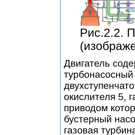
Рис.2.2. 
(изображ
Двигатель соде
турбонасосный 
двухступенчато
окислителя 5, г
приводом котор
бустерный насо
газовая турбина