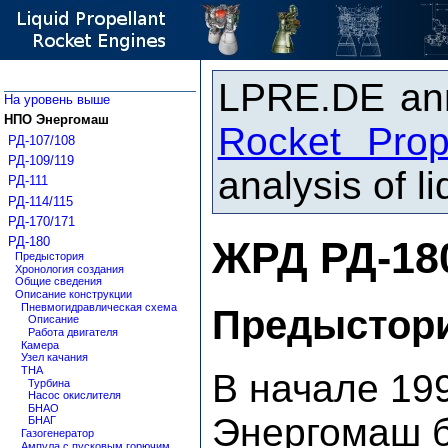
LPRE.DE ann
На уровень выше
НПО Энергомаш
Rocket Prop
РД-107/108
РД-109/119
analysis of l
РД-111
РД-114/115
РД-170/171
ЖРД РД-18
РД-180
Предыстория
Хронология создания
Общие сведения
Описание конструкции
Пневмогидравлическая схема
Предыстор
Описание
Работа двигателя
Камера
Узел качания
ТНА
В начале 19
Турбина
Насос окислителя
БНАО
Энергомаш б
БНАГ
Газогенератор
Ампула с пусковым горючим