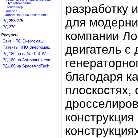
Пусковой бачок
разработку и
Контейнер
Галерея
Использованные источники
для модерни
РД-253/275
РД-270
компании Ло
Ресурсы
Сайт НПО Энергомаш
двигатель с
Патенты НПО Энергомаш
РД-180 на сайте P & W
генераторног
РД-180 на Astronautix.com
РД-180 на SpaceAndTech
благодаря к
плоскостях,
дросселиров
конструкция
конструкция