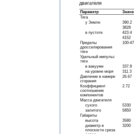
двигателя
Параметр
Значе
Тяга
у Земли
390.2
3828
в пустоте
423.4
4152
Пределы
100-47
дросселирования
тяги
Удельный импульс
тяги
в вакууме
337.8
на уровне моря
311.3
Давление в камере
26.67
сгорания
Коэффициент
2.72
соотношение
компонентов
Масса двигателя
сухого
5330
залитого
5850
Габариты
высота
3580
диаметр в
3200
плоскости среза